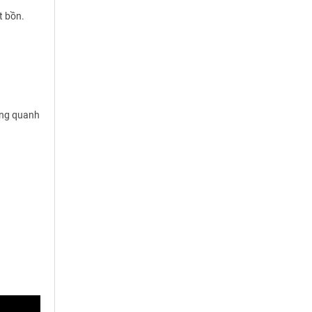
t bồn.
ung quanh