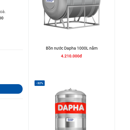
hoà.
00
Bồn nước Dapha 1000L nằm
4.210.000đ
-32%