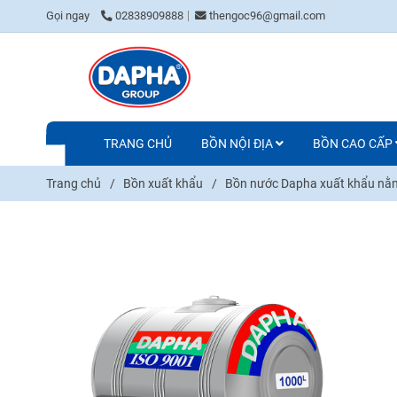
Gọi ngay
02838909888
thengoc96@gmail.com
TRANG CHỦ
BỒN NỘI ĐỊA
BỒN CAO CẤP
Trang chủ
/
Bồn xuất khẩu
/
Bồn nước Dapha xuất khẩu nằ