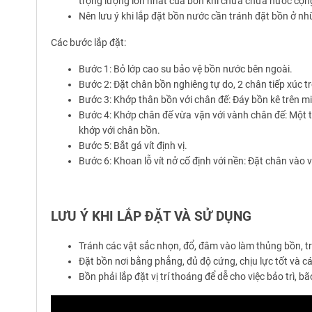
trọng lượng lớn nhất của bồn khi chưa chứa nước cộng
Nên lưu ý khi lắp đặt bồn nước cần tránh đặt bồn ở nh
Các bước lắp đặt:
Bước 1: Bỏ lớp cao su bảo vệ bồn nước bên ngoài.
Bước 2: Đặt chân bồn nghiêng tự do, 2 chân tiếp xúc 
Bước 3: Khớp thân bồn với chân đế: Đáy bồn kê trên m
Bước 4: Khớp chân đế vừa vặn với vành chân đế: Một 
khớp với chân bồn.
Bước 5: Bắt gá vít định vị.
Bước 6: Khoan lỗ vít nở cố định với nền: Đặt chân vào vị
LƯU Ý KHI LẮP ĐẶT VÀ SỬ DỤNG
Tránh các vật sắc nhọn, đổ, đâm vào làm thủng bồn, tr
Đặt bồn nơi bằng phẳng, đủ độ cứng, chịu lực tốt và cá
Bồn phải lắp đặt vị trí thoáng để dễ cho việc bảo trì,