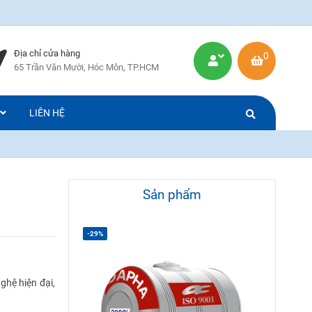
Địa chỉ cửa hàng
0
65 Trần Văn Mười, Hóc Môn, TP.HCM
LIÊN HỆ
Sản phẩm
-29%
hệ hiện đại,