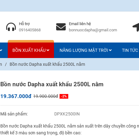
Hỗ trợ
Email liên hệ
0916405868
bonnuocdapha@gmail.com
BỒN XUẤT KHẨU
NĂNG LƯỢNG MẶT TRỜI
TIN TỨC
m
/
Bồn nước Dapha xuất khẩu 2500L nằm
Bồn nước Dapha xuất khẩu 2500L nằm
19.367.000đ
19.900.000đ
-2%
Mã sản phẩm:
DPXK2500IN
Bồn nước Dapha xuất khẩu 2500L nằm sản xuất trên dây chuyền công ng
thiết kế 3 màu sơn sang trọng, độ bền cao: