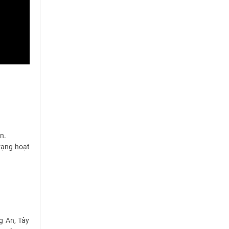
n.
rạng hoạt
g An, Tây