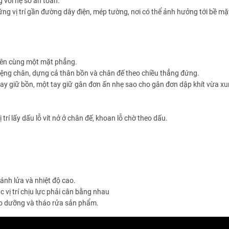
 với hệ số an toàn.
ững vị trí gần đường dây điện, mép tường, nơi có thể ảnh hưởng tới bề mặ
trên cùng một mặt phẳng.
iệng chân, dựng cả thân bồn và chân đế theo chiều thẳng đứng.
tay giữ bồn, một tay giữ gân đơn ấn nhẹ sao cho gân đơn dập khít vừa x
 trí lấy dấu lỗ vít nở ở chân đế, khoan lỗ chờ theo dấu.
ánh lửa và nhiệt độ cao.
c vị trí chịu lực phải cân bằng nhau
 bão dưỡng và tháo rửa sản phẩm.