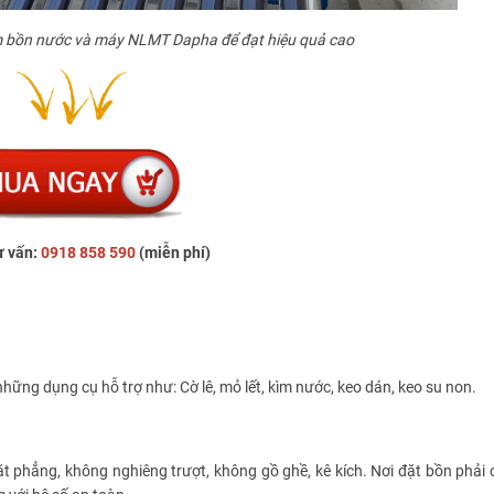
m bồn nước và máy NLMT Dapha để đạt hiệu quả cao
ư vấn:
0918 858 590
(miễn phí)
hững dụng cụ hỗ trợ như: Cờ lê, mỏ lết, kìm nước, keo dán, keo su non.
t phẳng, không nghiêng trượt, không gồ ghề, kê kích. Nơi đặt bồn phải 