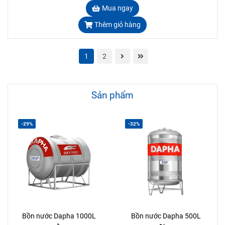
Mua ngay
Thêm giỏ hàng
1
2
Sản phẩm
-29%
-32%
Bồn nước Dapha 1000L
Bồn nước Dapha 500L