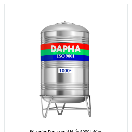
Bồn nước Dapha xuất khẩu 5000L đứng