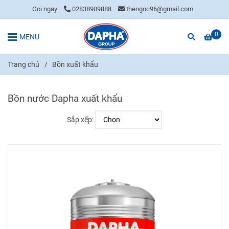
Gọi ngay
02838909888
thengoc96@gmail.com
0
MENU
Trang chủ
/
Bồn xuất khẩu
Bồn nước Dapha xuất khẩu
Sắp xếp: