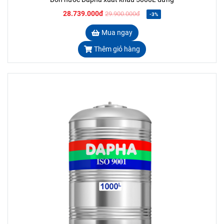
28.739.000đ
29.900.000đ
-3%
Mua ngay
Thêm giỏ hàng