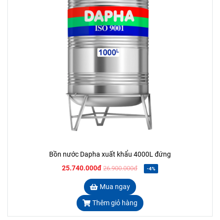
Bồn nước Dapha xuất khẩu 4000L đứng
25.740.000đ
26.900.000đ
-4%
Mua ngay
Thêm giỏ hàng