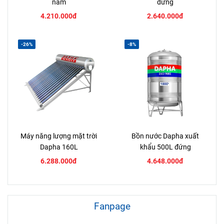
nằm
đứng
4.210.000đ
2.640.000đ
-26%
-8%
Máy năng lượng mặt trời
Bồn nước Dapha xuất
Dapha 160L
khẩu 500L đứng
6.288.000đ
4.648.000đ
Fanpage